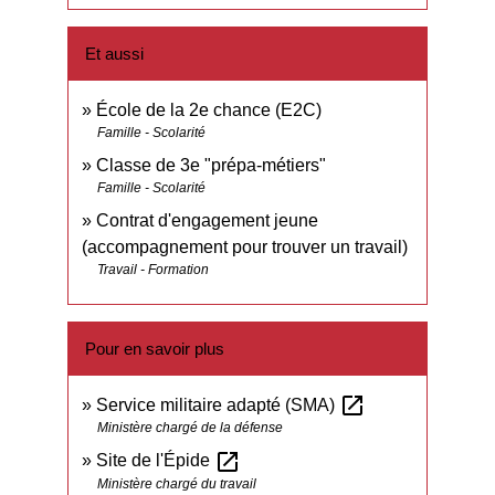
Et aussi
École de la 2e chance (E2C)
Famille - Scolarité
Classe de 3e "prépa-métiers"
Famille - Scolarité
Contrat d'engagement jeune
(accompagnement pour trouver un travail)
Travail - Formation
Pour en savoir plus
open_in_new
Service militaire adapté (SMA)
Ministère chargé de la défense
open_in_new
Site de l'Épide
Ministère chargé du travail