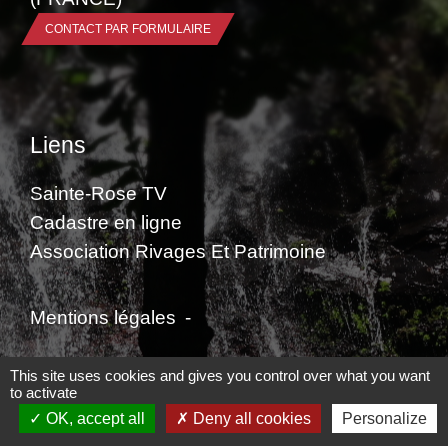
CONTACT PAR FORMULAIRE
Liens
Sainte-Rose TV
Cadastre en ligne
Association Rivages Et Patrimoine
Mentions légales
-
Politique de confidentialité
-
Accessibilité
-
This site uses cookies and gives you control over what you want
to activate
Plan du site
-
Gestion des cookies
OK, accept all
Deny all cookies
Personalize