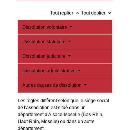
keyboard_arrow_up
keyboard_arrow_down
Tout replier
Tout déplier
Dissolution volontaire
Dissolution statutaire
Dissolution judiciaire
Dissolution administrative
Autres causes de dissolution
Les règles diffèrent selon que le siège social
de l'association est situé dans un
département d'Alsace-Moselle (Bas-Rhin,
Haut-Rhin, Moselle) ou dans un autre
département.