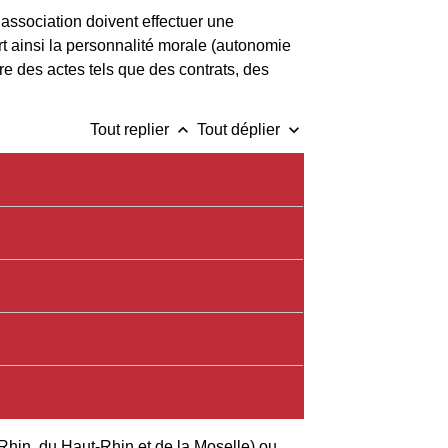
 association doivent effectuer une
rt ainsi la personnalité morale (autonomie
ure des actes tels que des contrats, des
keyboard_arrow_up
keyboard_arrow_down
Tout replier
Tout déplier
Rhin, du Haut-Rhin et de la Moselle) ou