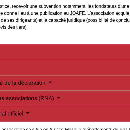
ustice, recevoir une subvention notamment, les fondateurs d'une
e donne lieu à une publication au
JOAFE
. L'association acquie
de ses dirigeants) et la capacité juridique (possibilité de concl
vis des tiers).
é de la déclaration
 des associations (RNA)
al officiel
 l'association se situe en Alsace-Moselle (départements du Bas-