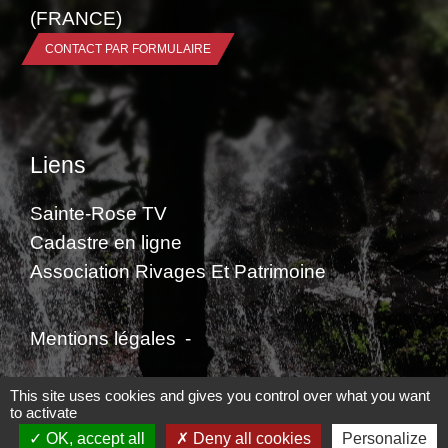
(FRANCE)
CONTACT PAR FORMULAIRE
Liens
Sainte-Rose TV
Cadastre en ligne
Association Rivages Et Patrimoine
Mentions légales
-
Politique de confidentialité
-
Accessibilité
-
This site uses cookies and gives you control over what you want
to activate
Plan du site
-
Gestion des cookies
OK, accept all
Deny all cookies
Personalize