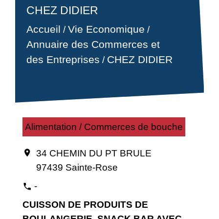
CHEZ DIDIER
Accueil
Vie Economique
/
/
Annuaire des Commerces et
des Entreprises
CHEZ DIDIER
/
Alimentation / Commerces de bouche
34 CHEMIN DU PT BRULE
location_on
97439 Sainte-Rose
-
phone
CUISSON DE PRODUITS DE
BOULANGERIE, SNACK BAR AVEC