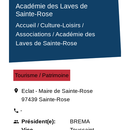
Académie des Laves de
Sainte-Rose
Accueil
Culture-Loisirs
/
/
Associations
Académie des
/
Laves de Sainte-Rose
Tourisme / Patrimoine
Eclat - Maire de Sainte-Rose
location_on
97439 Sainte-Rose
-
phone
Président(e):
BREMA
people
Vice-
Toussaint